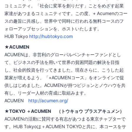
コミュニティ。「社会に変革を創りだす」ことをめざす起業
家達があつまるコミュニティです。この度、+ Acumenのコー
スの趣旨に共感し、世界中で同時に行われる無料コースのフ
ォローアップセッションを、ホストいたします。
HUB Tokyo
http://hubtokyo.com
★ACUMEN
ACUMENは、非営利のグローバルベンチャーファンドとし
て、ビジネスの手法を用いて世界の貧困問題の解決を目指
し、社会的投資を行ってきました。現在さらに、こうした起
業家が増えるよう、「+ACUMENコース」をオンラインで提
供しはじめました。ACUMENが持つビジョンとノウハウを共
有し、リーダー人材の育成に取組みます。
ACUMEN
http://acumen.org/
★TOKYO ＋ACUMEN （トウキョウ プラスアキュメン）
ACUMENの活動に賛同する有志があつまる東京チャプターで
す。HUB Tokyoは＋ACUMEN TOKYOと共に、本コースをサ